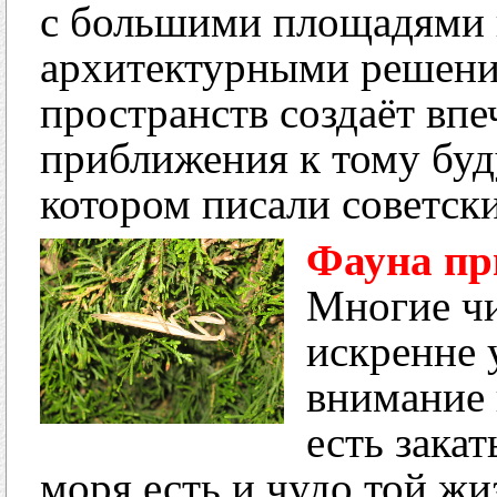
с большими площадями
архитектурными решен
пространств создаёт впе
приближения к тому буд
котором писали советск
Фауна пр
Многие чи
искренне 
внимание 
есть зака
моря есть и чудо той жи