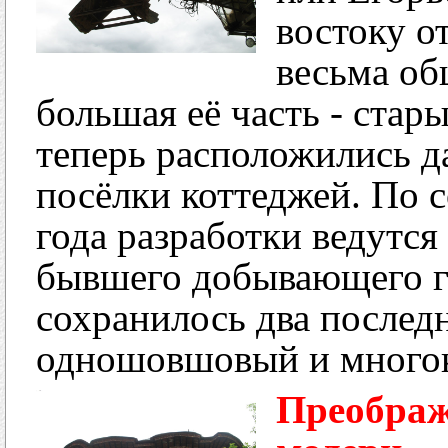
востоку о
весьма об
большая её часть - стар
теперь расположились д
посёлки коттеджей. По 
года разработки ведутся
бывшего добывающего ги
сохранилось два послед
одношовшовый и многок
Преображ