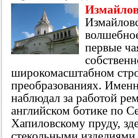
Измайлов
Измайловс
волшебное
первые ча
собственн
широкомасштабном стро
преобразованиях. Именн
наблюдал за работой рем
английском ботике по 
Хапиловскому пруду, зд
стекольными изделиями 