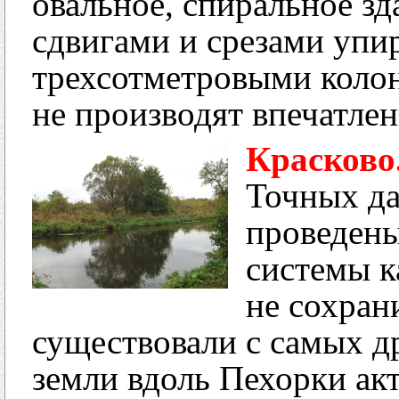
овальное, спиральное зд
сдвигами и срезами упи
трехсотметровыми колон
не производят впечатле
Красково
Точных да
проведены
системы к
не сохран
существовали с самых д
земли вдоль Пехорки ак