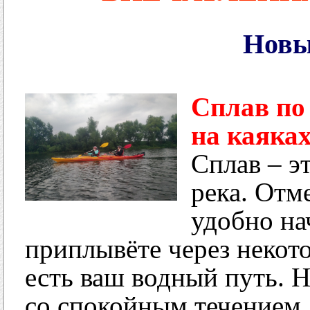
Новы
Сплав по
на каяка
Сплав – э
река. Отме
удобно на
приплывёте через некото
есть ваш водный путь. Н
со спокойным течением.