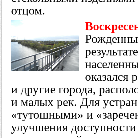
отцом.
Воскресе
Рожденны
результат
населенны
оказался 
и другие города, распо
и малых рек. Для устра
«тутошными» и «заречен
улучшения доступности 