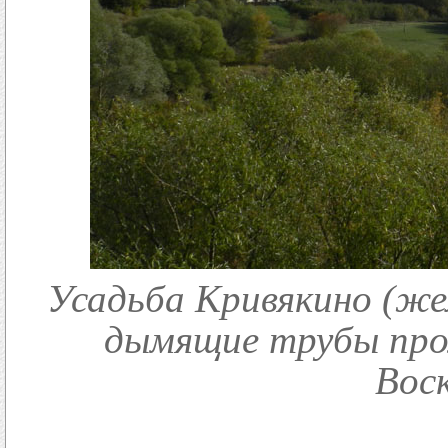
Усадьба Кривякино (жел
дымящие трубы пр
Воск