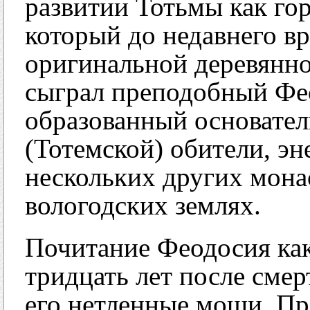
развитии Тотьмы как го
который до недавнего в
оригинальной деревянно
сыграл преподобный Фе
образованный основате
(Тотемской) обители, э
нескольких других мона
вологодских землях.
Почитание Феодосия как
тридцать лет после сме
его нетленные мощи. Пр