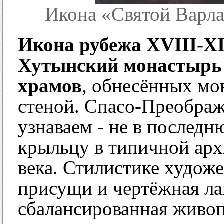
Икона «Святой Варл
Икона рубежа XVIII-XI
Хутынский монастырь в
храмов
, обнесённых мо
стеной. Спасо-Преображ
узнаваем - не в последн
крыльцу в типичной арх
века. Стилистике худож
присущи и чертёжная ла
сбалансированная живоп