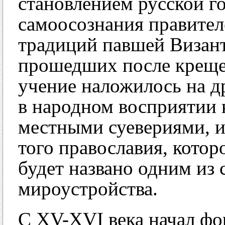
становлением русской г
самоосознания правител
традиций павшей Византи
прошедших после креще
учение наложилось на д
в народном восприятии 
местными суевериями, и
того православия, котор
будет названо одним из 
мироустройства.
С XV-XVI века начал фо