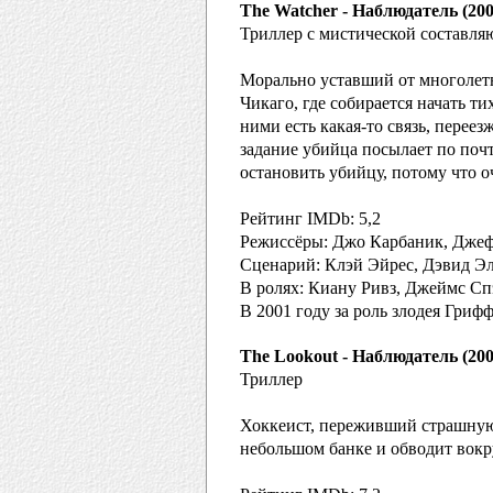
The Watcher - Наблюдатель (200
Триллер с мистической составля
Морально уставший от многолет
Чикаго, где собирается начать 
ними есть какая-то связь, переез
задание убийца посылает по поч
остановить убийцу, потому что о
Рейтинг IMDb: 5,2
Режиссёры: Джо Карбаник, Дже
Сценарий: Клэй Эйрес, Дэвид Э
В ролях: Киану Ривз, Джеймс Сп
В 2001 году за роль злодея Гри
The Lookout - Наблюдатель (200
Триллер
Хоккеист, переживший страшную 
небольшом банке и обводит вокру