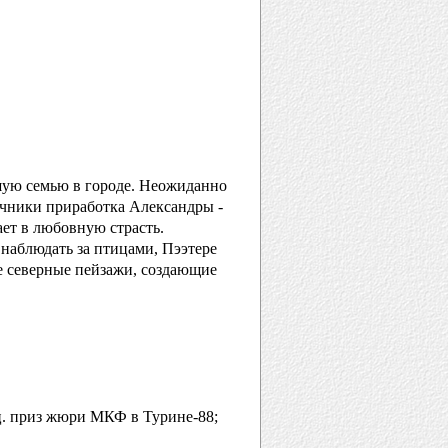
шую семью в городе. Неожиданно
чники приработка Александры -
ает в любовную страсть.
 наблюдать за птицами, Пээтере
е северные пейзажи, создающие
. приз жюри МКФ в Турине-88;