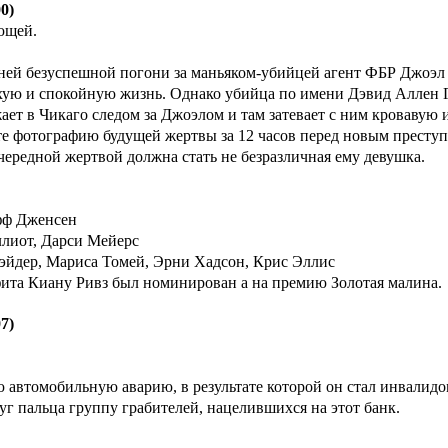
0)
ющей.
ней безуспешной погони за маньяком-убийцей агент ФБР Джоэл 
тихую и спокойную жизнь. Однако убийца по имени Дэвид Аллен
жает в Чикаго следом за Джоэлом и там затевает с ним кровавую 
те фотографию будущей жертвы за 12 часов перед новым престу
чередной жертвой должна стать не безразличная ему девушка.
фф Дженсен
ллиот, Дарси Мейерс
эйдер, Мариса Томей, Эрни Хадсон, Крис Эллис
ффита Киану Ривз был номинирован а на премию Золотая малина.
7)
автомобильную аварию, в результате которой он стал инвалидом
г пальца группу грабителей, нацелившихся на этот банк.